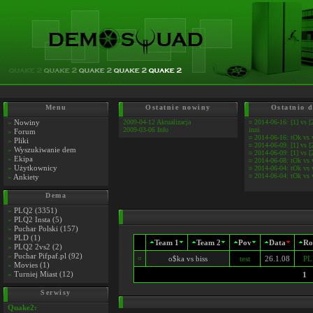
Menu
Ostatnie nowiny
Ostatnio 
»
Nowiny
2009-04-12 Aktualizacja
¤
2014-06-16: [1] vs [
2009-03-06 Info
inni
»
Forum
¤
2014-06-16: tOk vs
»
Pliki
¤
2014-06-09: [1] vs [
»
Wyszukiwanie dem
¤
2014-06-09: [1] vs [
»
Ekipa
¤
2014-06-08: tOk vs
»
Użytkownicy
¤
2014-06-04: tOk vs 
¤
2014-06-04: tOk vs 
»
Ankiety
Dema
»
PLQ2 (3351)
»
PLQ2 Insta (5)
»
Puchar Polski (157)
»
PLD (1)
Team 1
Team 2
Pov
Data
Ro
»
PLQ2 2vs2 (2)
»
Puchar Pifpaf.pl (92)
¤
o$ka vs biss
test
26.1.08
PL
»
Movies (1)
»
Turniej Miast (12)
1
Serwisy
Quake2: